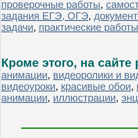
проверочные работы
,
самос
задания ЕГЭ, ОГЭ
,
докумен
задачи
,
практические работ
Кроме этого, на сайт
анимации
,
видеоролики и в
видеоуроки
,
красивые обои
,
анимации
,
иллюстрации
,
энц
________________