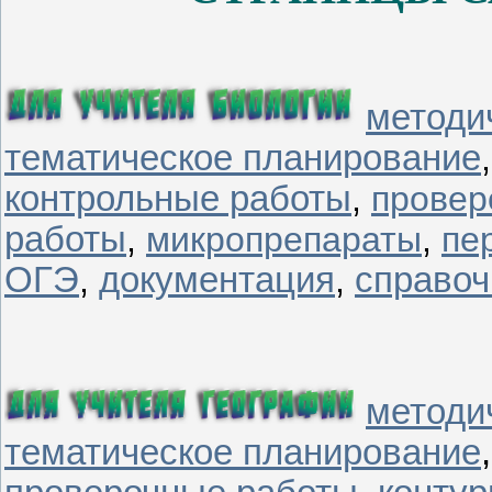
методи
тематическое планирование
контрольные работы
,
провер
работы
,
микропрепараты
,
пе
ОГЭ
,
документация
,
справо
методи
тематическое планирование