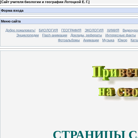
[
Сайт учителя биологии и географии Лотоцкой Е. Г.
]
Форма входа
Меню сайта
Добро пожаловать!
БИОЛОГИЯ
ГЕОГРАФИЯ
ЭКОЛОГИЯ
ХИМИЯ
Видеоуро
Энциклопедии
Flash-анимации
Доклады, рефераты
Интересные факты
Фотоальбомы
Анимации
Музыка
Юмор
Ката
СТРАНИЦЫ С